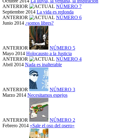
Octubre 2014
La lluvia, la ventana, la inspiración
ANTERIOR
NÚMERO 7
Septiembre 2014
La vida es redonda
ANTERIOR
NÚMERO 6
Junio 2014
¿somos libres?
ANTERIOR
NÚMERO 5
Mayo 2014
Holocausto a la Justicia
ANTERIOR
NÚMERO 4
Abril 2014
Nada es inalterable
ANTERIOR
NÚMERO 3
Marzo 2014
Necesitamos espejos
ANTERIOR
NÚMERO 2
Febrero 2014
«Sale el oso del osero»