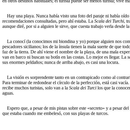
en otros destinos habituales; el turista puede ser menos turista; vive má
Hay una playa. Nunca había visto una foto del paraje ni había oído ha
recomendaciones consultadas, pero ahí estaba. La
Scala dei Turchi
, t
aunque diré, por si a alguien le sirve, que cuesta trabajo verla desde l
La conocí (la conocimos mi biondina y yo) porque alguien nos contó la
pescadores sicilianos; los de la ínsula tienen la mala suerte de que to
faz de la tierra. De ahí viene el nombre de la playa, de una mala exper
van en barco ni buscan su botín en las costas. Lo mejor es llegar. La
s
sus enormes peldaños; nunca de arriba abajo, es casi una locura.
La visión es sorprendente tanto en un contrapicado como al contrario 
Para terminar de redondear el círculo de la perfección, está casi vac
recibe muchos turistas, solo van a la
Scala dei Turci
los que la conocen
aguas.
Espero que, a pesar de mis pistas sobre este «secreto» y a pesar del
que estaba cuando me embelesó, con sus playas de turcos.
_______________