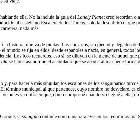
s su viaje.
blar de ella. No la incluía la guía del
Lonely Planet
creo recordar, o a
raducido al castellano Escalera de los Turcos, solo la descubrirá el que p
a carretera, nada más.
 historia, que va de piratas. Los corsarios, sin piedad y llegados de l
do el mundo se fija en ellos, desde españoles a nazis, en general, todos
iencia. Los feos recuerdos, eso sí, se diluyen en la mente de aquel que p
cala
se llama así porque el acantilado que se asoma al mar tiene forma de
y, para hacerla más singular, los escalones de los sanguinarios turcos s
ía. El término municipal al que pertenece, cuyo nombre no desvelaré, e
 de antes y confío en que, como comprobé cuando yo llegué a ella, no 
 Google, la
spiaggia
continúe como una rara avis en los recorridos por Si