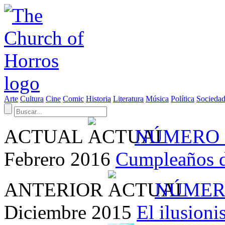
Arte
Cultura
Cine
Comic
Historia
Literatura
Música
Política
Socieda
ACTUAL
NÚMERO 
Febrero 2016
Cumpleaños 
ANTERIOR
NÚMER
Diciembre 2015
El ilusion