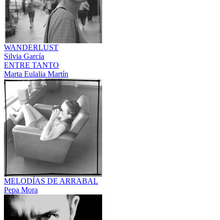
WANDERLUST
Silvia García
ENTRE TANTO
Marta Eulalia Martín
MELODÍAS DE ARRABAL
Pepa Mora