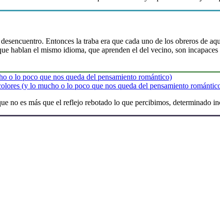
sencuentro. Entonces la traba era que cada uno de los obreros de aquel
que hablan el mismo idioma, que aprenden el del vecino, son incapaces 
s colores (y lo mucho o lo poco que nos queda del pensamiento romántic
e no es más que el reflejo rebotado lo que percibimos, determinado inc