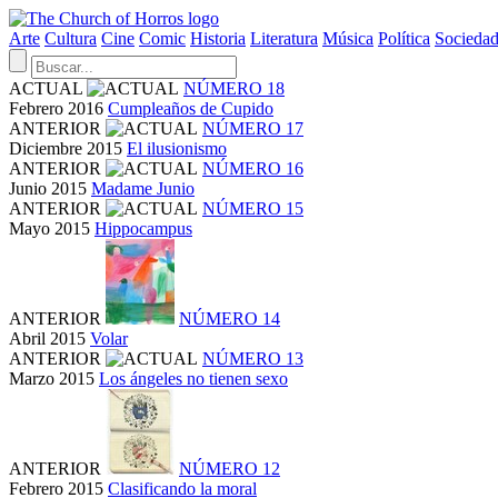
Arte
Cultura
Cine
Comic
Historia
Literatura
Música
Política
Socieda
ACTUAL
NÚMERO 18
Febrero 2016
Cumpleaños de Cupido
ANTERIOR
NÚMERO 17
Diciembre 2015
El ilusionismo
ANTERIOR
NÚMERO 16
Junio 2015
Madame Junio
ANTERIOR
NÚMERO 15
Mayo 2015
Hippocampus
ANTERIOR
NÚMERO 14
Abril 2015
Volar
ANTERIOR
NÚMERO 13
Marzo 2015
Los ángeles no tienen sexo
ANTERIOR
NÚMERO 12
Febrero 2015
Clasificando la moral