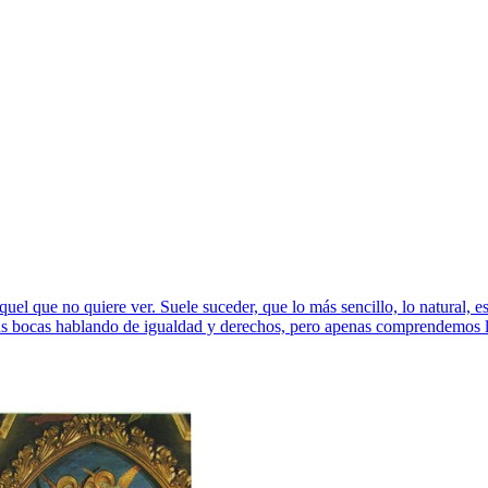
quel que no quiere ver. Suele suceder, que lo más sencillo, lo natural,
las bocas hablando de igualdad y derechos, pero apenas comprendemos l