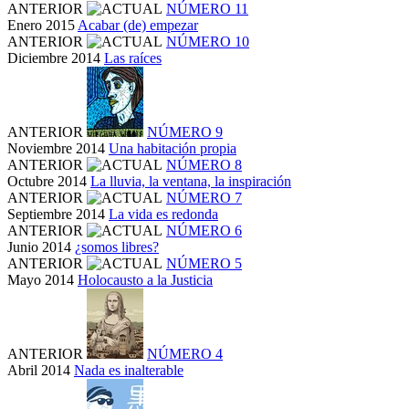
ANTERIOR
NÚMERO 11
Enero 2015
Acabar (de) empezar
ANTERIOR
NÚMERO 10
Diciembre 2014
Las raíces
ANTERIOR
NÚMERO 9
Noviembre 2014
Una habitación propia
ANTERIOR
NÚMERO 8
Octubre 2014
La lluvia, la ventana, la inspiración
ANTERIOR
NÚMERO 7
Septiembre 2014
La vida es redonda
ANTERIOR
NÚMERO 6
Junio 2014
¿somos libres?
ANTERIOR
NÚMERO 5
Mayo 2014
Holocausto a la Justicia
ANTERIOR
NÚMERO 4
Abril 2014
Nada es inalterable