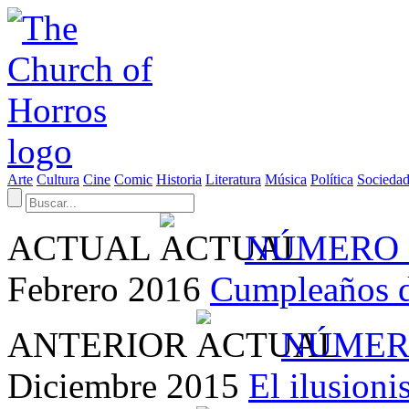
Arte
Cultura
Cine
Comic
Historia
Literatura
Música
Política
Socieda
ACTUAL
NÚMERO 
Febrero 2016
Cumpleaños 
ANTERIOR
NÚMER
Diciembre 2015
El ilusion