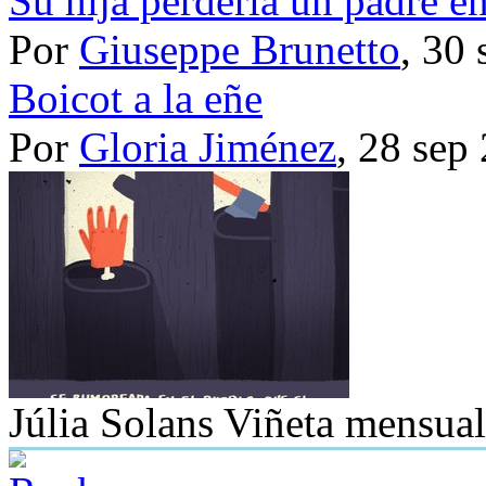
Su hija perdería un padre e
Por
Giuseppe Brunetto
, 30
Boicot a la eñe
Por
Gloria Jiménez
, 28 sep
Júlia Solans
Viñeta mensual