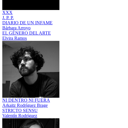
XXX
J. P. P.
DIARIO DE UN INFAME
Bárbara Arroyo
EL GÉNERO DEL ARTE
Elvira Ramos
NI DENTRO NI FUERA
Arkaitz Rodríguez Brage
STRICTO SENSU
Valentín Rodríguez