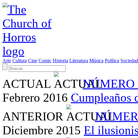
Arte
Cultura
Cine
Comic
Historia
Literatura
Música
Política
Socieda
ACTUAL
NÚMERO 
Febrero 2016
Cumpleaños 
ANTERIOR
NÚMER
Diciembre 2015
El ilusion