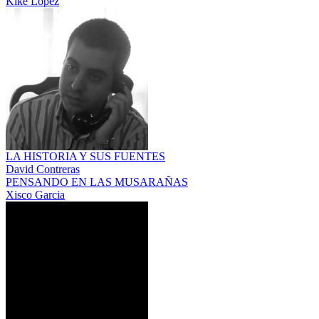
Kike López
LA HISTORIA Y SUS FUENTES
David Contreras
PENSANDO EN LAS MUSARAÑAS
Xisco Garcia