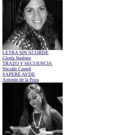
LETRA SIN ACORDE
Gloria Jiménez
TRAZO Y SECUENCIA
Nicolás Castell
SAPERE AVDE
Antonio de la Poza