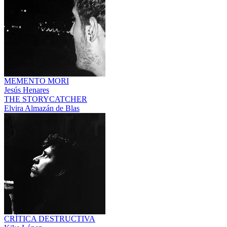
MEMENTO MORI
Jesús Henares
THE STORYCATCHER
Elvira Almazán de Blas
CRÍTICA DESTRUCTIVA